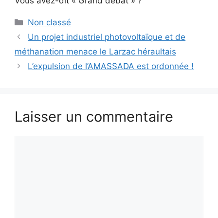
Vous avez-dit « Grand débat » ?
Catégories
Non classé
Un projet industriel photovoltaïque et de
méthanation menace le Larzac héraultais
L’expulsion de l’AMASSADA est ordonnée !
Laisser un commentaire
Commentaire