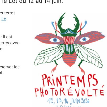
le Lot du 12 au 14 juin.
es terres
.
Le
 il est
terres avec
le
server les
l.