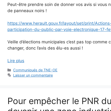
Peut-être prendre soin de donner vos avis si vous n’
de panneaux noirs !
https://www.herault.gouv.fr/layout/set/print/Actio
participation-du-public-par-voie-electronique-17-f
Veille d’élections municipales c’est pas top comme c
changer, donc l’avis des élu-es aussi !
Lire plus
Catégories
Communiqués de TNE-OE
Laisser un commentaire
Pour empêcher le PNR d