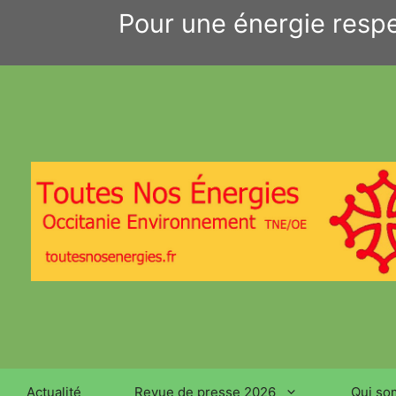
Aller
Pour une énergie respe
au
contenu
Actualité
Revue de presse 2026
Qui so