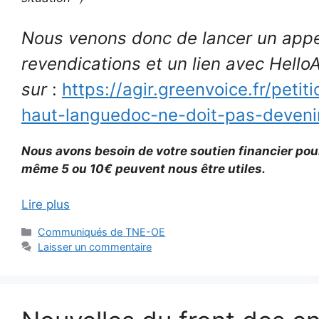
Nous venons donc de lancer un appe
revendications et un lien avec Hello
sur
:
https://agir.greenvoice.fr/peti
haut-languedoc-ne-doit-pas-devenir
Nous avons besoin de votre soutien financier pou
même 5 ou 10€ peuvent nous être utiles.
Lire plus
Catégories
Communiqués de TNE-OE
Laisser un commentaire