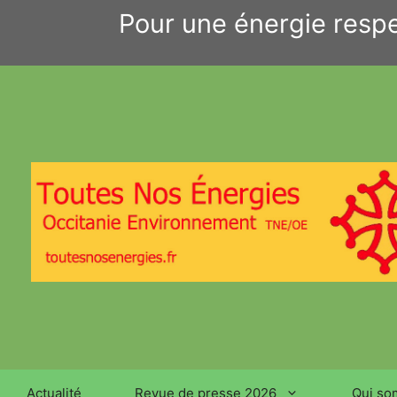
Aller
Pour une énergie respe
au
contenu
Actualité
Revue de presse 2026
Qui so