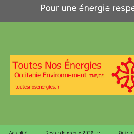
Aller
Pour une énergie respe
au
contenu
Actualité
Revue de presse 2026
Qui so