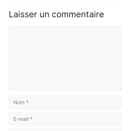
Laisser un commentaire
Commentaire
Nom
E-
mail