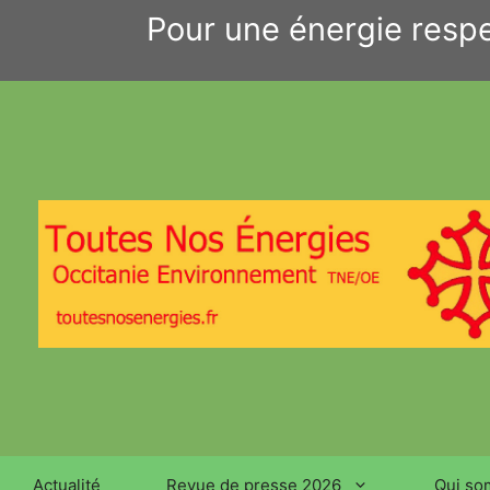
Aller
Pour une énergie respe
au
contenu
Actualité
Revue de presse 2026
Qui so