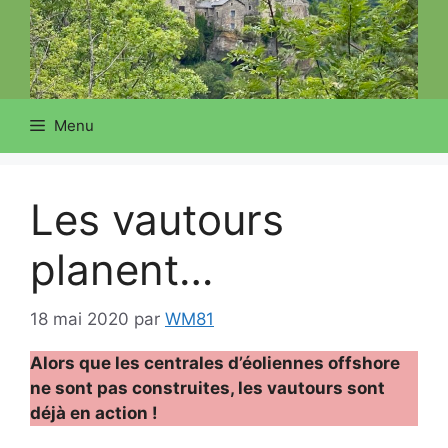
Menu
Les vautours
planent…
18 mai 2020
par
WM81
Alors que les centrales d’éoliennes offshore
ne sont pas construites, les vautours sont
déjà en action !