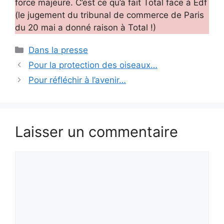
force majeure. C’est ce qu’a fait Total face à Edf
(le jugement du tribunal de commerce de Paris
du 20 mai a donné raison à Total !)
Catégories
Dans la presse
Pour la protection des oiseaux…
Pour réfléchir à l’avenir…
Laisser un commentaire
Commentaire