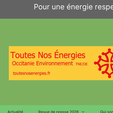
Aller
Pour une énergie respe
au
contenu
Actualité
Revue de presse 2026
Qui so