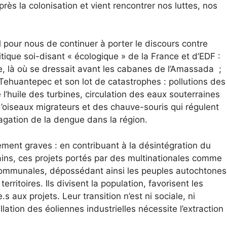
ès la colonisation et vient rencontrer nos luttes, nos
l pour nous de continuer à porter le discours contre
litique soi-disant « écologique » de la France et d’EDF :
e, là où se dressait avant les cabanes de l’Amassada ;
e Tehuantepec et son lot de catastrophes : pollutions des
l’huile des turbines, circulation des eaux souterraines
’oiseaux migrateurs et des chauve-souris qui régulent
pagation de la dengue dans la région.
ent graves : en contribuant à la désintégration du
mains, ces projets portés par des multinationales comme
s communales, dépossédant ainsi les peuples autochtones
erritoires. Ils divisent la population, favorisent les
s aux projets. Leur transition n’est ni sociale, ni
lation des éoliennes industrielles nécessite l’extraction