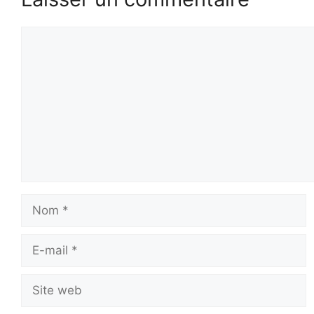
Commentaire
Nom
E-
mail
Site
web