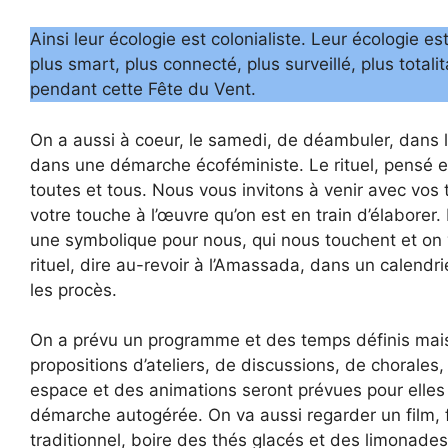
Ainsi leur écologie est colonialiste. Leur écologie e
plus smart, plus connecté, plus surveillé, plus total
pendant cette Fête du Vent.
On a aussi à coeur, le samedi, de déambuler, dans
dans une démarche écoféministe. Le rituel, pensé et
toutes et tous. Nous vous invitons à venir avec vos t
votre touche à l’œuvre qu’on est en train d’élaborer
une symbolique pour nous, qui nous touchent et on 
rituel, dire au-revoir à l’Amassada, dans un calendri
les procès.
On a prévu un programme et des temps définis mai
propositions d’ateliers, de discussions, de chorales,
espace et des animations seront prévues pour elles e
démarche autogérée. On va aussi regarder un film, f
traditionnel, boire des thés glacés et des limonade