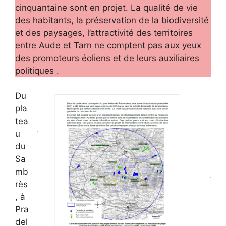
cinquantaine sont en projet. La qualité de vie
des habitants, la préservation de la biodiversité
et des paysages, l’attractivité des territoires
entre Aude et Tarn ne comptent pas aux yeux
des promoteurs éoliens et de leurs auxiliaires
politiques .
Du
pla
tea
u
du
Sa
mb
rès
, à
Pra
del