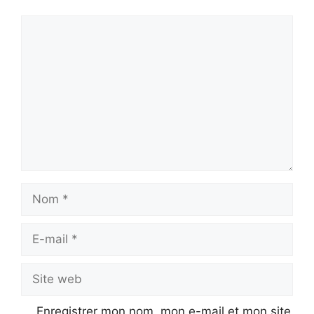
Commentaire
Nom
E-
mail
Site
web
Enregistrer mon nom, mon e-mail et mon site