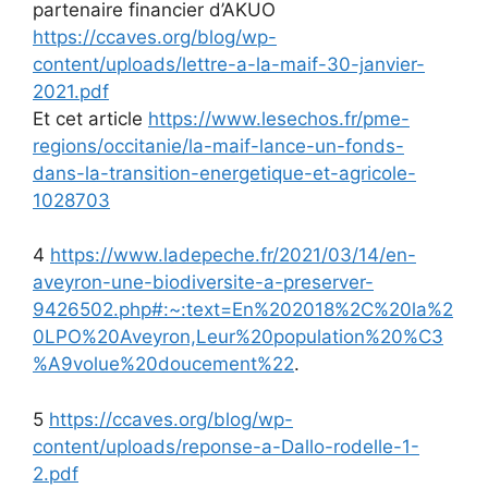
partenaire financier d’AKUO
https://ccaves.org/blog/wp-
content/uploads/lettre-a-la-maif-30-janvier-
2021.pdf
Et cet article
https://www.lesechos.fr/pme-
regions/occitanie/la-maif-lance-un-fonds-
dans-la-transition-energetique-et-agricole-
1028703
4
https://www.ladepeche.fr/2021/03/14/en-
aveyron-une-biodiversite-a-preserver-
9426502.php#:~:text=En%202018%2C%20la%2
0LPO%20Aveyron,Leur%20population%20%C3
%A9volue%20doucement%22
.
5
https://ccaves.org/blog/wp-
content/uploads/reponse-a-Dallo-rodelle-1-
2.pdf