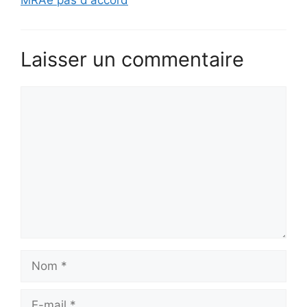
MRAe pas d'accord
Laisser un commentaire
Commentaire
Nom
E-