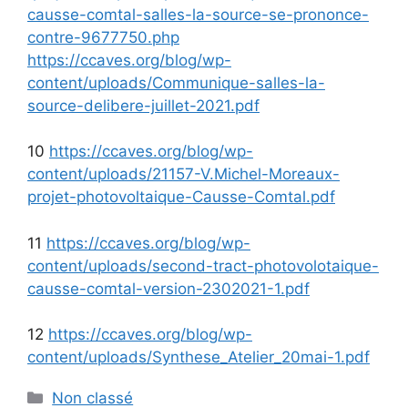
causse-comtal-salles-la-source-se-prononce-
contre-9677750.php
https://ccaves.org/blog/wp-
content/uploads/Communique-salles-la-
source-delibere-juillet-2021.pdf
10
https://ccaves.org/blog/wp-
content/uploads/21157-V.Michel-Moreaux-
projet-photovoltaique-Causse-Comtal.pdf
11
https://ccaves.org/blog/wp-
content/uploads/second-tract-photovolotaique-
causse-comtal-version-2302021-1.pdf
12
https://ccaves.org/blog/wp-
content/uploads/Synthese_Atelier_20mai-1.pdf
Catégories
Non classé