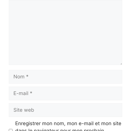
Commentaire
Nom
E-
mail
Site
web
Enregistrer mon nom, mon e-mail et mon site
dans le navigateur pour mon prochain