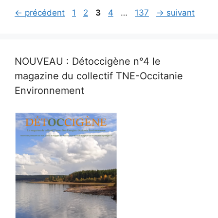
Page
Page
Page
Page
Page
←
précédent
1
2
3
4
…
137
→
suivant
NOUVEAU : Détoccigène n°4 le
magazine du collectif TNE-Occitanie
Environnement