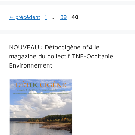
Page
Page
Page
←
précédent
1
…
39
40
NOUVEAU : Détoccigène n°4 le
magazine du collectif TNE-Occitanie
Environnement