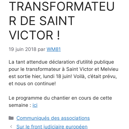
TRANSFORMATEU
R DE SAINT
VICTOR !
19 juin 2018
par
WM81
La tant attendue déclaration d’utilité publique
pour le transformateur à Saint Victor et Melvieu
est sortie hier, lundi 18 juin! Voilà, c’était prévu,
et nous on continue!
Le programme du chantier en cours de cette
semaine :
ici
Catégories
Communiqués des associations
Sur le front judiciaire européen