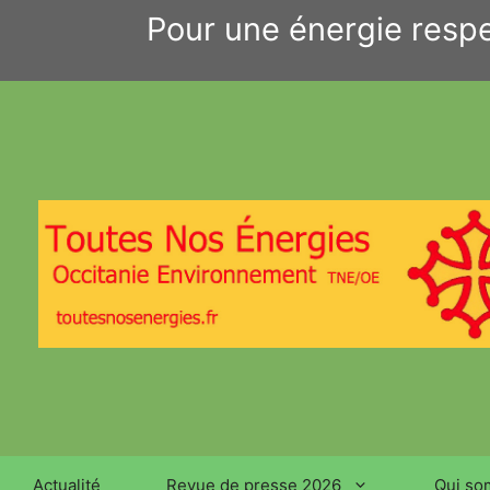
Aller
Pour une énergie respe
au
contenu
Actualité
Revue de presse 2026
Qui so