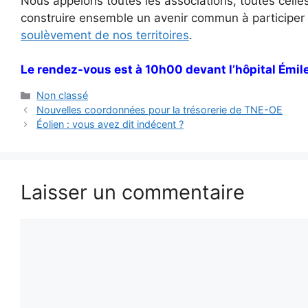
Nous appelons toutes les associations, toutes celles
construire ensemble un avenir commun à participer
soulèvement de nos territoires
.
Le rendez-vous est à 10h00 devant l’hôpital Émile
Catégories
Non classé
Nouvelles coordonnées pour la trésorerie de TNE-OE
Éolien : vous avez dit indécent ?
Laisser un commentaire
Commentaire