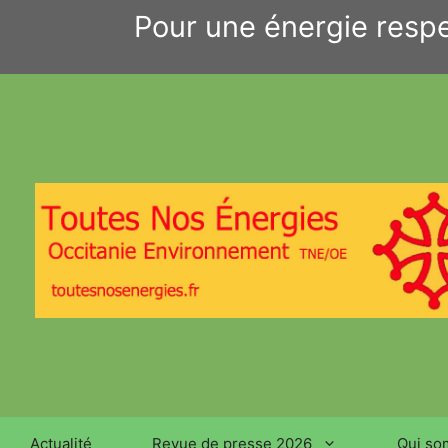
Aller
Pour une énergie respe
au
contenu
Actualité
Revue de presse 2026
Qui so