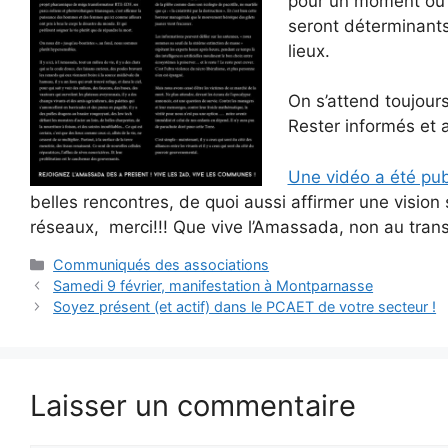
pour un moment ou p
seront déterminants 
lieux.
On s’attend toujour
Rester informés et a
Une vidéo a été pub
belles rencontres, de quoi aussi affirmer une vision 
réseaux, merci!!! Que vive l’Amassada, non au trans
Catégories
Communiqués des associations
Samedi 9 février, manifestation à Montparnasse
Soyez présent (et actif) dans le PCAET de votre secteur !
Laisser un commentaire