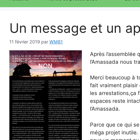
Un message et un ap
11 février 2019
par
WM81
Après l’assemblée qu
l’Amassada nous tr
Merci beaucoup à to
fait vraiment plaisi
les arrestations,ça 
espaces reste intac
l’Amassada.
Parce que ce qui se j
méga projet inutile