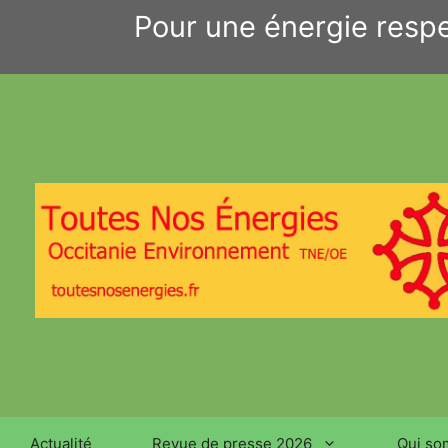
Aller
Pour une énergie respe
au
contenu
Actualité
Revue de presse 2026
Qui so