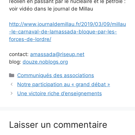
l’éolien en passant par le nucléaire et le pétrole :
voir vidéo dans le journal de Millau
http://www.journaldemillau.fr/2019/03/09/millau
-le-carnaval-de-lamassada-bloque-par-les-
forces-de-lordre/
contact:
amassada@riseup.net
blog:
douze.noblogs.org
Catégories
Communiqués des associations
Notre participation au « grand débat »
Une victoire riche d’enseignements
Laisser un commentaire