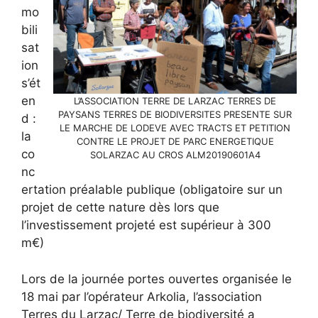
mo
bili
sat
ion
s’ét
en
L’ASSOCIATION TERRE DE LARZAC TERRES DE
PAYSANS TERRES DE BIODIVERSITES PRESENTE SUR
d :
LE MARCHE DE LODEVE AVEC TRACTS ET PETITION
la
CONTRE LE PROJET DE PARC ENERGETIQUE
co
SOLARZAC AU CROS ALM20190601A4
nc
ertation préalable publique (obligatoire sur un
projet de cette nature dès lors que
l’investissement projeté est supérieur à 300
m€)
Lors de la journée portes ouvertes organisée le
18 mai par l’opérateur Arkolia, l’association
Terres du Larzac/ Terre de biodiversité a