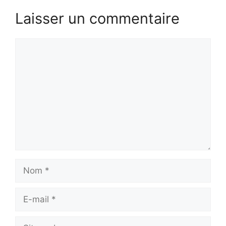
Laisser un commentaire
Commentaire
Nom
E-
mail
Site