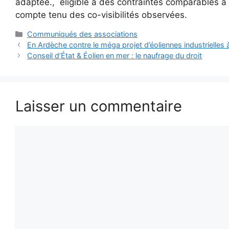
adaptée., éligible à des contraintes comparables 
compte tenu des co-visibilités observées.
Catégories
Communiqués des associations
En Ardèche contre le méga projet d’éoliennes industrielles 
Conseil d’État & Éolien en mer : le naufrage du droit
Laisser un commentaire
Commentaire