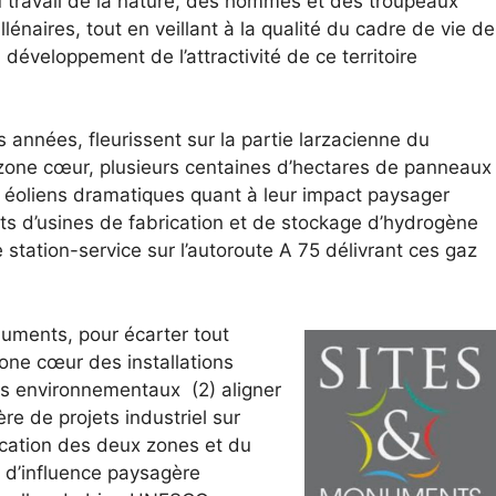
 travail de la nature, des hommes et des troupeaux
llénaires, tout en veillant à la qualité du cadre de vie de
 développement de l’attractivité de ce territoire
 années, fleurissent sur la partie larzacienne du
n zone cœur, plusieurs centaines d’hectares de panneaux
s éoliens dramatiques quant à leur impact paysager
ets d’usines de fabrication et de stockage d’hydrogène
tation-service sur l’autoroute A 75 délivrant ces gaz
numents, pour écarter tout
one cœur des installations
ues environnementaux (2) aligner
e de projets industriel sur
rication des deux zones et du
e d’influence paysagère