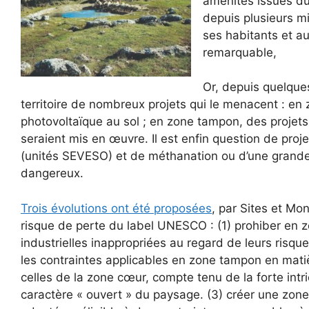
aménités issues du
depuis plusieurs mi
ses habitants et au
remarquable,
Or, depuis quelques
territoire de nombreux projets qui le menacent : e
photovoltaïque au sol ; en zone tampon, des projet
seraient mis en œuvre. Il est enfin question de proj
(unités SEVESO) et de méthanation ou d’une grande s
dangereux.
Trois évolutions ont été proposées
, par Sites et Mo
risque de perte du label UNESCO : (1) prohiber en z
industrielles inappropriées au regard de leurs risq
les contraintes applicables en zone tampon en matièr
celles de la zone cœur, compte tenu de la forte int
caractère « ouvert » du paysage. (3) créer une zon