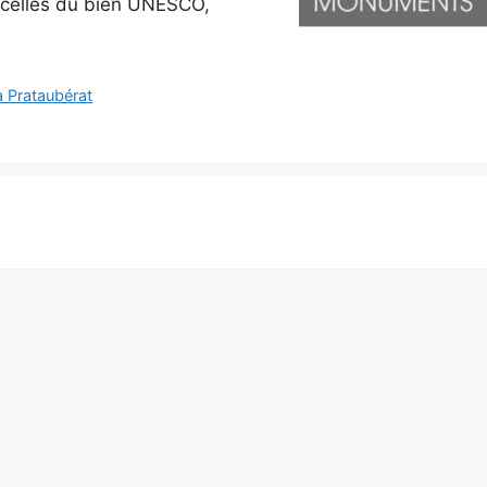
à celles du bien UNESCO,
à Prataubérat