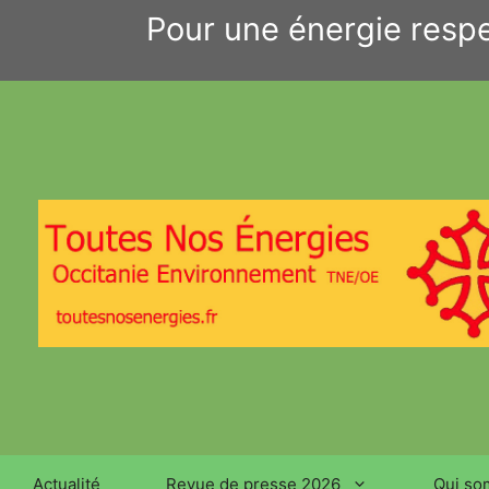
Aller
Pour une énergie respe
au
contenu
Actualité
Revue de presse 2026
Qui so