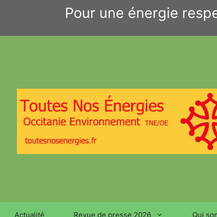
Aller
Pour une énergie respe
au
contenu
Actualité
Revue de presse 2026
Qui so