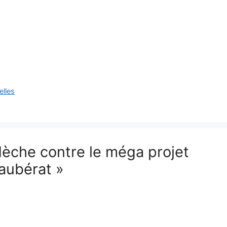
elles
rdèche contre le méga projet
taubérat »