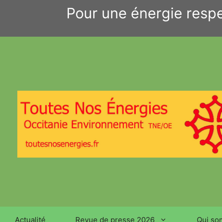
Aller
Pour une énergie respe
au
contenu
Actualité
Revue de presse 2026
Qui so