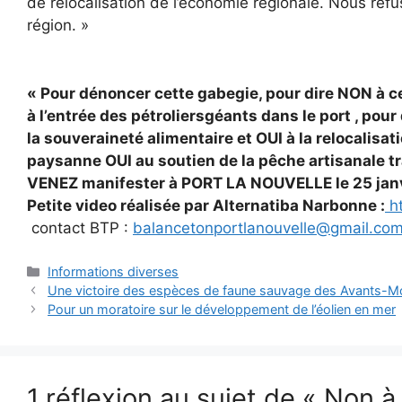
de relocalisation de l’économie régionale. Nous refu
région. »
« Pour dénoncer cette gabegie, pour dire NON à c
à l’entrée des pétroliersgéants dans le port , po
la souveraineté alimentaire et OUI à la relocalisat
paysanne OUI au soutien de la pêche artisanale tr
VENEZ manifester à PORT LA NOUVELLE le 25 janvi
Petite video réalisée par Alternatiba Narbonne :
ht
contact BTP :
balancetonportlanouvelle@gmail.co
Catégories
Informations diverses
Une victoire des espèces de faune sauvage des Avants-Mon
Pour un moratoire sur le développement de l’éolien en mer
1 réflexion au sujet de « Non 