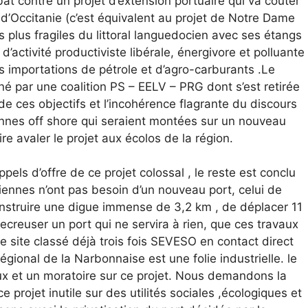
bat contre un projet d’extension portuaire qui va coûter
s d’Occitanie (c’est équivalent au projet de Notre Dame
 plus fragiles du littoral languedocien avec ses étangs
d’activité productiviste libérale, énergivore et polluante
 les importations de pétrole et d’agro-carburants .Le
ené par une coalition PS – EELV – PRG dont s’est retirée
e ces objectifs et l’incohérence flagrante du discours
liennes off shore qui seraient montées sur un nouveau
e avaler le projet aux écolos de la région.
els d’offre de ce projet colossal , le reste est conclu
iennes n’ont pas besoin d’un nouveau port, celui de
construire une digue immense de 3,2 km , de déplacer 11
creuser un port qui ne servira à rien, que ces travaux
e site classé déjà trois fois SEVESO en contact direct
égional de la Narbonnaise est une folie industrielle. le
x et un moratoire sur ce projet. Nous demandons la
projet inutile sur des utilités sociales ,écologiques et