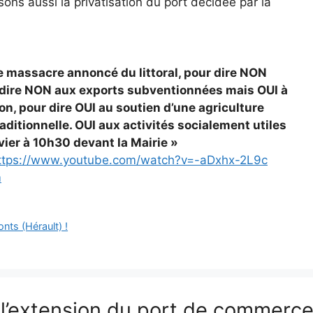
sons aussi la privatisation du port décidée par la
e massacre annoncé du littoral, pour dire NON
ur dire NON aux exports subventionnées mais OUI à
ion, pour dire OUI au soutien d’une agriculture
aditionnelle. OUI aux activités socialement utiles
er à 10h30 devant la Mairie »
tps://www.youtube.com/watch?v=-aDxhx-2L9c
m
ts (Hérault) !
à l’extension du port de commerc