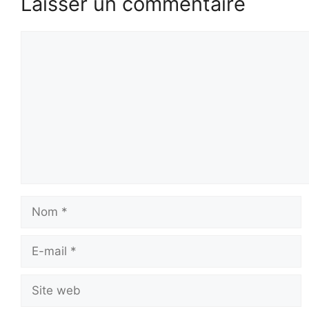
Laisser un commentaire
Commentaire
Nom
E-
mail
Site
web