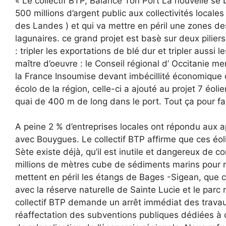
« Le collectif BTP, Balance Ton Port La nouvelle se 
500 millions d’argent public aux collectivités locale
des Landes ) et qui va mettre en péril une zones des
lagunaires. ce grand projet est basè sur deux piliers 
: tripler les exportations de blé dur et tripler aussi
maître d’oeuvre : le Conseil régional d’ Occitanie m
la France Insoumise devant imbécillité économique d
écolo de la région, celle-ci a ajouté au projet 7 éo
quai de 400 m de long dans le port. Tout ça pour fair
A peine 2 % d’entreprises locales ont répondu aux app
avec Bouygues. Le collectif BTP affirme que ces éol
Sète existe déjà, qu’il est inutile et dangereux de 
millions de mètres cube de sédiments marins pour re
mettent en péril les étangs de Bages -Sigean, que c
avec la réserve naturelle de Sainte Lucie et le parc r
collectif BTP demande un arrêt immédiat des travau
réaffectation des subventions publiques dédiées à ce 