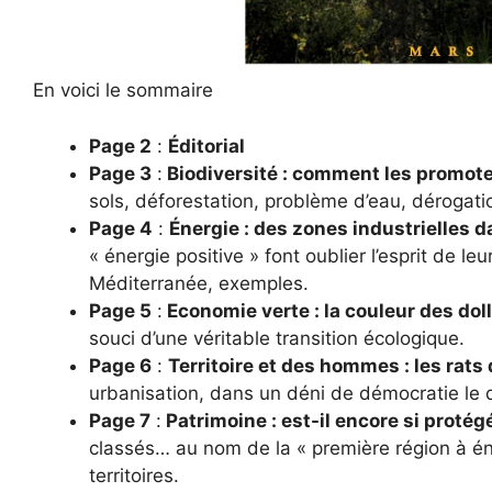
En voici le sommaire
Page 2
:
Éditorial
Page 3
:
Biodiversité : comment les promote
sols, déforestation, problème d’eau, dérogat
Page 4
:
Énergie : des zones industrielles 
« énergie positive » font oublier l’esprit de le
Méditerranée, exemples.
Page 5
:
Economie verte : la couleur des dol
souci d’une véritable transition écologique.
Page 6
:
Territoire et des hommes : les rats
urbanisation, dans un déni de démocratie le 
Page 7
:
Patrimoine : est-il encore si protég
classés… au nom de la « première région à éne
territoires.