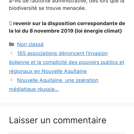
à-vis de l’autorité administrative, dès lors que la
biodiversité se trouve menacée.

revenir sur la disposition correspondante de
la loi du 8 novembre 2019 (loi énergie climat)
Catégories
Non classé
165 associations dénoncent l’invasion
éolienne et la complicité des pouvoirs publics et
régionaux en Nouvelle Aquitaine
Nouvelle Aquitaine, une opération
médiatique réussie…
Laisser un commentaire