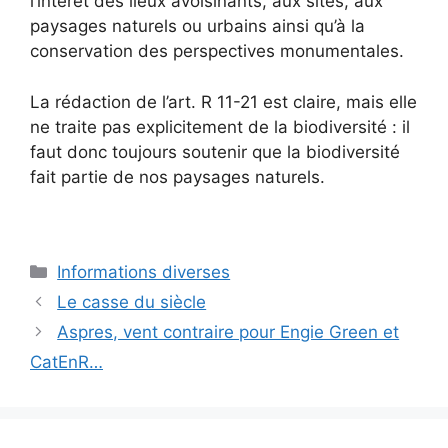
l’intérêt des lieux avoisinants, aux sites, aux
paysages naturels ou urbains ainsi qu’à la
conservation des perspectives monumentales.
La rédaction de l’art. R 11-21 est claire, mais elle
ne traite pas explicitement de la biodiversité : il
faut donc toujours soutenir que la biodiversité
fait partie de nos paysages naturels.
Catégories
Informations diverses
Le casse du siècle
Aspres, vent contraire pour Engie Green et
CatEnR…