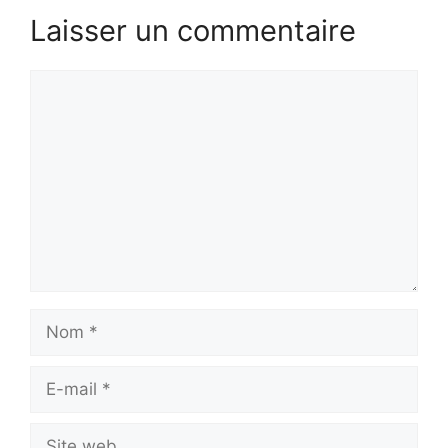
Laisser un commentaire
Commentaire
Nom
E-
mail
Site