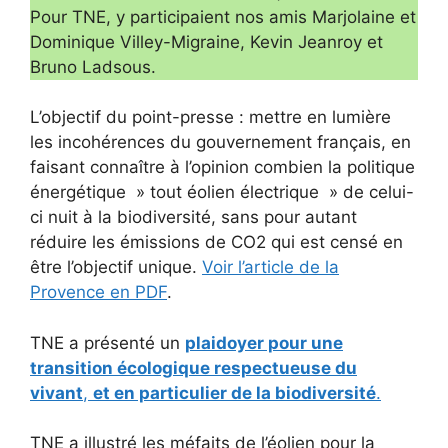
Pour TNE, y participaient nos amis Marjolaine et
Dominique Villey-Migraine, Kevin Jeanroy et
Bruno Ladsous.
L’objectif du point-presse : mettre en lumière
les incohérences du gouvernement français, en
faisant connaître à l’opinion combien la politique
énergétique » tout éolien électrique » de celui-
ci nuit à la biodiversité, sans pour autant
réduire les émissions de CO2 qui est censé en
être l’objectif unique.
Voir l’article de la
Provence en PDF
.
TNE a présenté un
plaidoyer pour une
transition écologique respectueuse du
vivant
,
et en particulier de la biodiversité
.
TNE a illustré les méfaits de l’éolien pour la