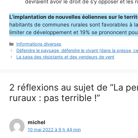
devraient avoir le droit de s’y opposer et les 
L’implantation de nouvelles éoliennes sur le terri
habitants de communes rurales sont favorables à la
limiter ce développement et 19% se prononcent pou
Catégories
Informations diverses
Défendre le paysage, défendre le vivant (dans la presse, c
La saga des résistants et des vendeurs de vent
2 réflexions au sujet de “La p
ruraux : pas terrible !”
michel
10 mai 2022 à 9 h 44 min