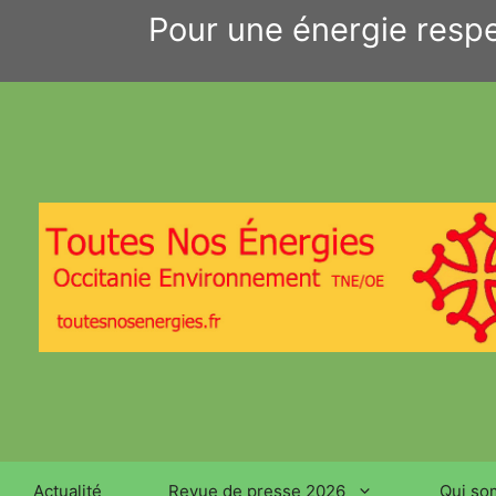
Aller
Pour une énergie respe
au
contenu
Actualité
Revue de presse 2026
Qui so