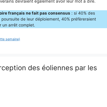
riverains devraient également avoir leur mot à dire.
toire français ne fait pas consensus
: si 40% des
 poursuite de leur déploiement, 40% préfèreraient
r un arrêt complet.
ette semaine)
erception des éoliennes par les