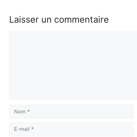
Laisser un commentaire
Commentaire
Nom
E-
mail