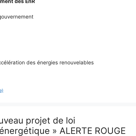
cement des EnR
u gouvernement
l’accélération des énergies renouvelables
e)
uveau projet de loi
on énergétique » ALERTE ROUGE