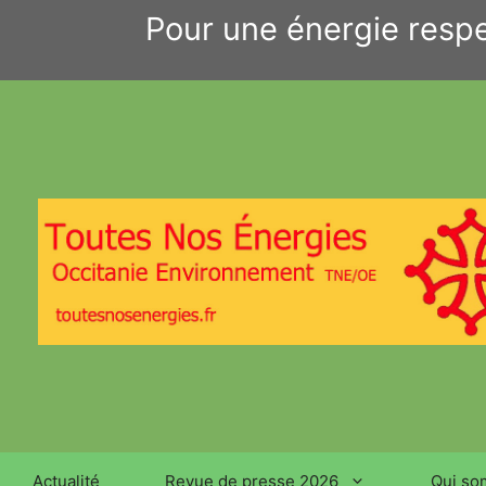
Aller
Pour une énergie respe
au
contenu
Actualité
Revue de presse 2026
Qui so