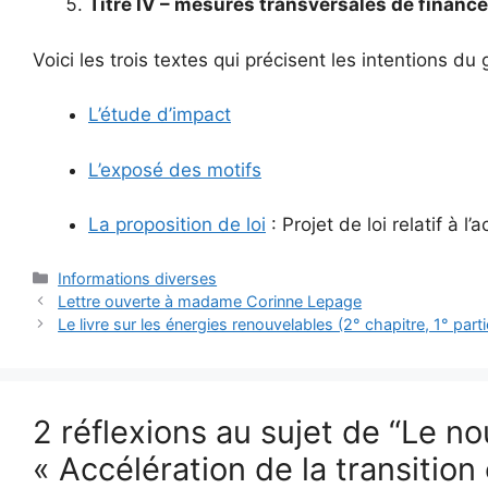
Titre IV – mesures transversales de finan
Voici les trois textes qui précisent les intentions d
L’étude d’impact
L’exposé des motifs
La proposition de loi
: Projet de loi relatif à 
Catégories
Informations diverses
Lettre ouverte à madame Corinne Lepage
Le livre sur les énergies renouvelables (2° chapitre, 1° parti
2 réflexions au sujet de “Le no
« Accélération de la transiti