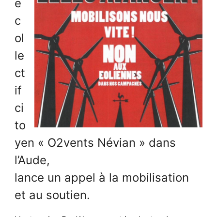
e
c
ol
le
ct
if
ci
to
yen « O2vents Névian » dans
l’Aude,
lance un appel à la mobilisation
et au soutien.