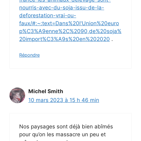
nourris-avec-du-soja-issu-de-la-
deforestation-vrai-ou-
faux/#:~:text=Dans%20l'Union%20euro
p%C3%A9enne%2C%2090,de%20soja%
20import%C3%A9s%20en%202020
.
Répondre
Michel Smith
10 mars 2023 à 15 h 46 min
Nos paysages sont déjà bien abîmés
pour qu’on les massacre un peu et