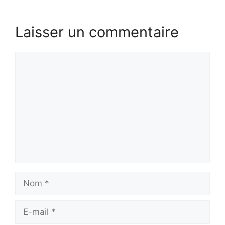
Laisser un commentaire
Commentaire
Nom
E-
mail