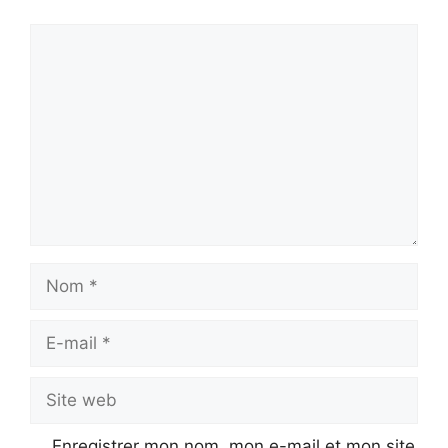
Commentaire
Nom
E-
mail
Site
web
Enregistrer mon nom, mon e-mail et mon site