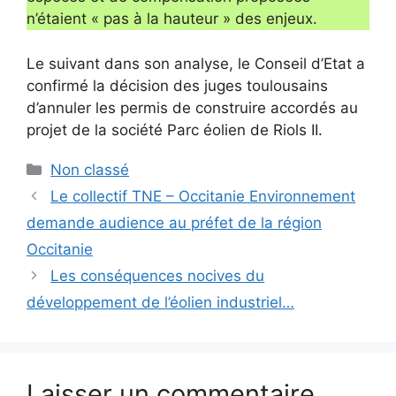
n’étaient « pas à la hauteur » des enjeux.
Le suivant dans son analyse, le Conseil d’Etat a
confirmé la décision des juges toulousains
d’annuler les permis de construire accordés au
projet de la société Parc éolien de Riols II.
Catégories
Non classé
Le collectif TNE – Occitanie Environnement
demande audience au préfet de la région
Occitanie
Les conséquences nocives du
développement de l’éolien industriel…
Laisser un commentaire