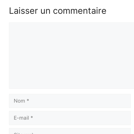
Laisser un commentaire
Commentaire
Nom
E-
mail
Site