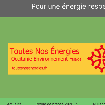
Aller
Pour une énergie respe
au
contenu
Actualité
Revue de presse 2026
Qui so