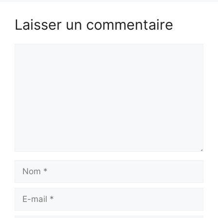
Laisser un commentaire
Commentaire
Nom
E-
mail