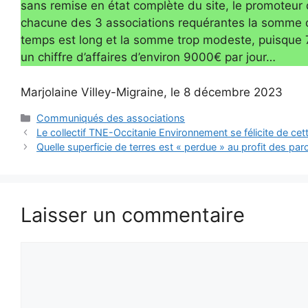
sans remise en état complète du site, le promoteur 
chacune des 3 associations requérantes la somme d
temps est long et la somme trop modeste, puisque 
un chiffre d’affaires d’environ 9000€ par jour…
Marjolaine Villey-Migraine, le 8 décembre 2023
Catégories
Communiqués des associations
Le collectif TNE-Occitanie Environnement se félicite de cett
Quelle superficie de terres est « perdue » au profit des par
Laisser un commentaire
Commentaire