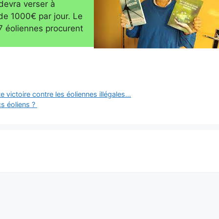
devra verser à
e 1000€ par jour. Le
7 éoliennes procurent
e victoire contre les éoliennes illégales…
cs éoliens ?