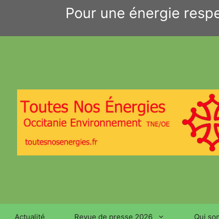
Aller
Pour une énergie respe
au
contenu
Actualité
Revue de presse 2026
Qui so