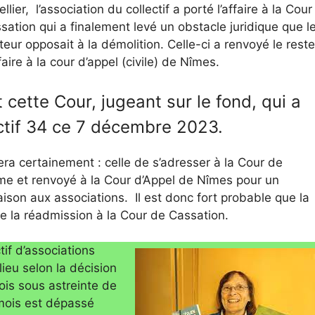
lier, l’association du collectif a porté l’affaire à la Cour
sation qui a finalement levé un obstacle juridique que l
eur opposait à la démolition. Celle-ci a renvoyé le reste
ffaire à la cour d’appel (civile) de Nîmes.
t cette Cour, jugeant sur le fond, qui a
ectif 34 ce 7 décembre 2023.
era certainement : celle de s’adresser à la Cour de
rme et renvoyé à la Cour d’Appel de Nîmes pour un
ison aux associations. Il est donc fort probable que la
e la réadmission à la Cour de Cassation.
tif d’associations
lieu selon la décision
mois sous astreinte de
 mois est dépassé