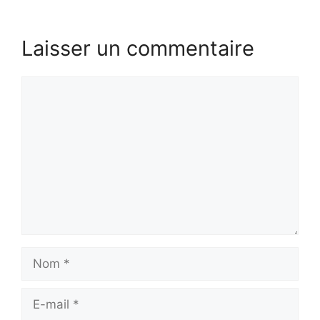
Laisser un commentaire
Commentaire
Nom
E-
mail