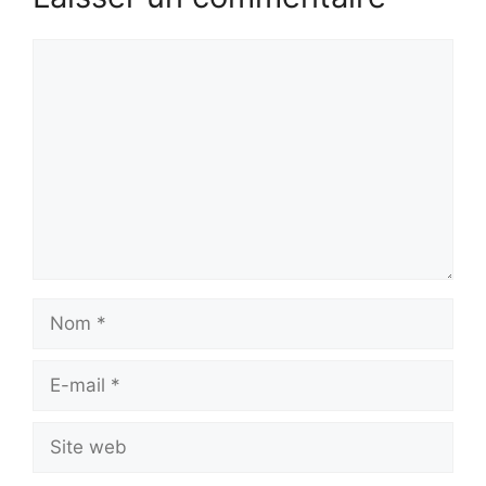
Commentaire
Nom
E-
mail
Site
web