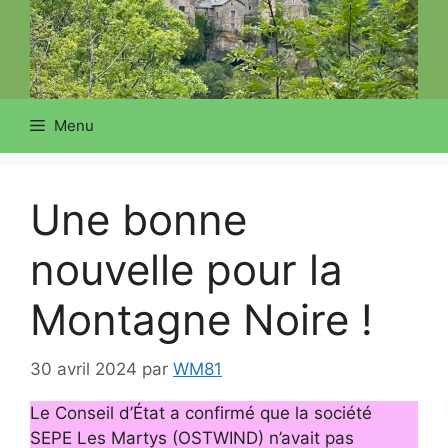
Menu
Une bonne
nouvelle pour la
Montagne Noire !
30 avril 2024
par
WM81
Le Conseil d’État a confirmé que la société
SEPE Les Martys (OSTWIND) n’avait pas