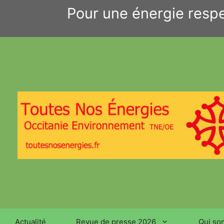
Aller
Pour une énergie respe
au
contenu
Actualité
Revue de presse 2026
Qui so