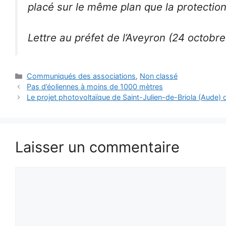
placé sur le même plan que la protection
Lettre au préfet de l’Aveyron (24 octobr
Catégories
Communiqués des associations
,
Non classé
Pas d’éoliennes à moins de 1000 mètres
Le projet photovoltaïque de Saint-Julien-de-Briola (Aude) 
Laisser un commentaire
Commentaire