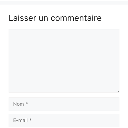
Laisser un commentaire
Commentaire
Nom
E-
mail