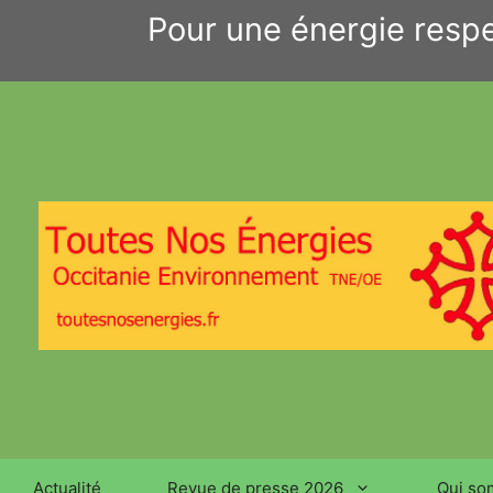
Aller
Pour une énergie respe
au
contenu
Actualité
Revue de presse 2026
Qui so