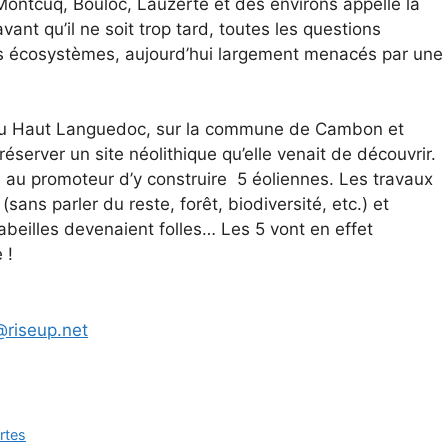
e Montcuq, Bouloc, Lauzerte et des environs appelle la
vant qu’il ne soit trop tard, toutes les questions
eurs écosystèmes, aujourd’hui largement menacés par une
al du Haut Languedoc, sur la commune de Cambon et
éserver un site néolithique qu’elle venait de découvrir.
on au promoteur d’y construire 5 éoliennes. Les travaux
sans parler du reste, forêt, biodiversité, etc.) et
abeilles devenaient folles… Les 5 vont en effet
 !
@riseup.net
rtes