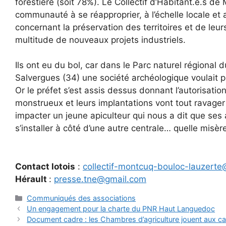
forestière (soit 78%). Le Collectif d’Habitant.e.s d
communauté à se réapproprier, à l’échelle locale et a
concernant la préservation des territoires et de l
multitude de nouveaux projets industriels.
Ils ont eu du bol, car dans le Parc naturel région
Salvergues (34) une société archéologique voulait pr
Or le préfet s’est assis dessus donnant l’autorisati
monstrueux et leurs implantations vont tout ravager (
impacter un jeune apiculteur qui nous a dit que ses 
s’installer à côté d’une autre centrale… quelle misère
Contact lotois
:
collectif-montcuq-bouloc-lauzerte
Hérault
:
presse.tne@gmail.com
Catégories
Communiqués des associations
Un engagement pour la charte du PNR Haut Languedoc
Document cadre : les Chambres d’agriculture jouent aux ca