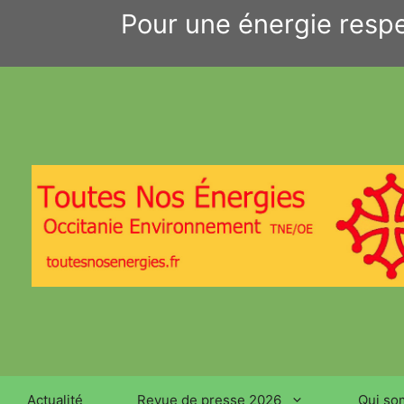
Aller
Pour une énergie respe
au
contenu
Actualité
Revue de presse 2026
Qui so