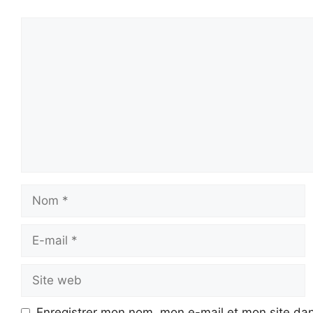
Commentaire
Nom
E-
mail
Site
web
Enregistrer mon nom, mon e-mail et mon site da