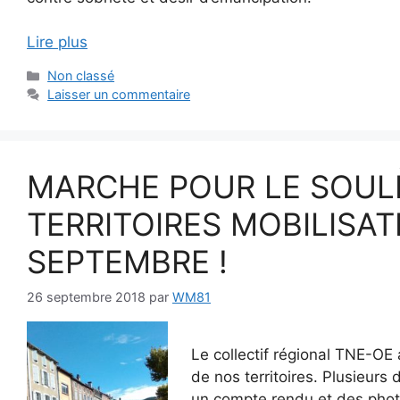
Lire plus
Catégories
Non classé
Laisser un commentaire
MARCHE POUR LE SOUL
TERRITOIRES MOBILISAT
SEPTEMBRE !
26 septembre 2018
par
WM81
Le collectif régional TNE-OE
de nos territoires. Plusieur
un compte rendu et des photo