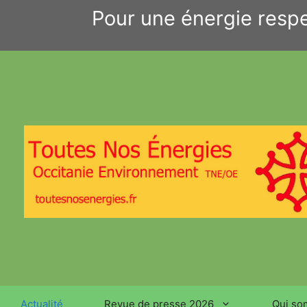
Aller
Pour une énergie respe
au
contenu
Actualité
Revue de presse 2026
Qui so