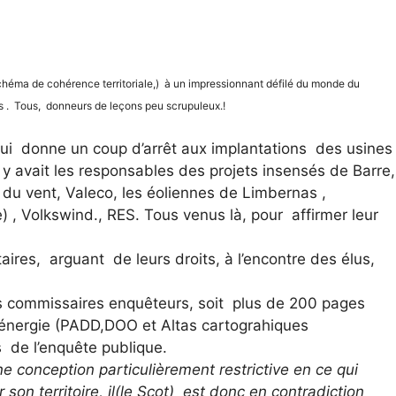
chéma de cohérence territoriale,) à un impressionnant défilé du monde du
s . Tous, donneurs de leçons peu scrupuleux.!
qui donne un coup d’arrêt aux implantations des usine
y avait les responsables des projets insensés de Barre,
e du vent, Valeco, les éoliennes de Limbernas ,
) , Volkswind., RES. Tous venus là, pour affirmer leur
taires, arguant de leurs droits, à l’encontre des élus,
es commissaires enquêteurs, soit plus de 200 pages
énergie (PADD,DOO et Altas cartograhiques
 de l’enquête publique.
e conception particulièrement restrictive en ce qui
son territoire, il(le Scot) est donc en contradiction