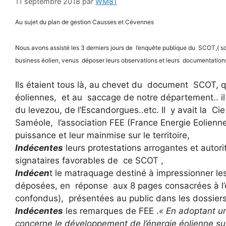
11 septembre 2018
par
WM81
Au sujet du plan de gestion Causses et Cévennes
Nous avons assisté les 3 derniers jours de l’enquête publique du SCOT,( s
business éolien, venus déposer leurs observations et leurs documentation
Ils étaient tous là, au chevet du document SCOT, 
éoliennes, et au saccage de notre département.. il 
du levezou, de l’Escandorgues..etc. Il y avait la Ci
Saméole, l’association FEE (France Energie Eolienne
puissance et leur mainmise sur le territoire,
Indécentes
leurs protestations arrogantes et autori
signataires favorables de ce SCOT ,
Indécen
t le matraquage destiné à impressionner l
déposées, en réponse aux 8 pages consacrées à l’
confondus), présentées au public dans les dossiers
Indécentes
les remarques de FEE .
« En adoptant un
concerne le développement de l’énergie éolienne sur 