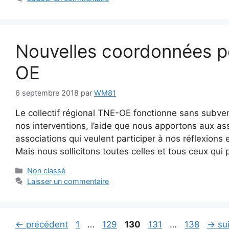
Nouvelles coordonnées po
OE
6 septembre 2018
par
WM81
Le collectif régional TNE-OE fonctionne sans subvent
nos interventions, l’aide que nous apportons aux a
associations qui veulent participer à nos réflexions
Mais nous sollicitons toutes celles et tous ceux qui
Catégories
Non classé
Laisser un commentaire
Page
Page
Page
Page
Page
←
précédent
1
…
129
130
131
…
138
→
sui