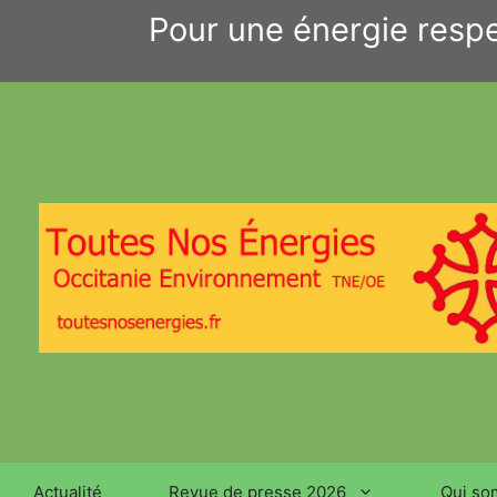
Aller
Pour une énergie respe
au
contenu
Actualité
Revue de presse 2026
Qui so