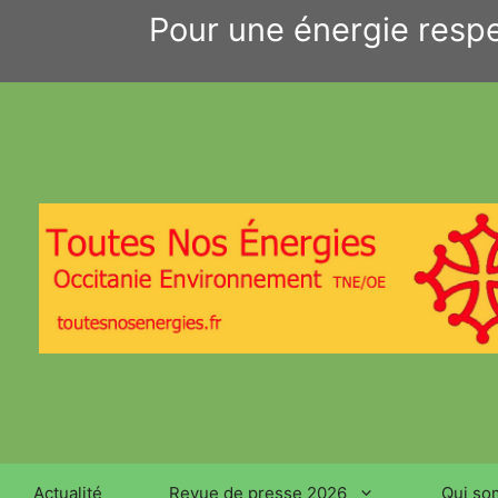
Aller
Pour une énergie respe
au
contenu
Actualité
Revue de presse 2026
Qui so