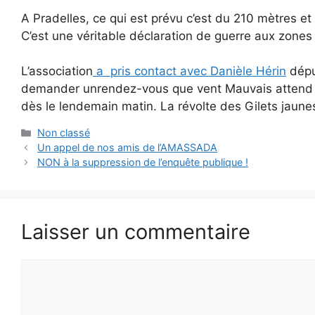
A Pradelles, ce qui est prévu c’est du 210 mètres 
C’est une véritable déclaration de guerre aux zones
L’association
a pris contact avec Danièle Hérin
dépu
demander unrendez-vous que vent Mauvais attend d
dès le lendemain matin. La révolte des Gilets jaun
Catégories
Non classé
Un appel de nos amis de l’AMASSADA
NON à la suppression de l’enquête publique !
Laisser un commentaire
Commentaire