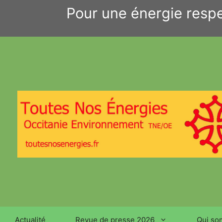
Aller
Pour une énergie respe
au
contenu
Actualité
Revue de presse 2026
Qui so