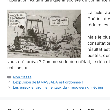
l’opération. Autant dire que la société de confiance e
L’article ra
Guérini, de
réduire les
Mais le plus
consultatio
résultat es
postés, don
vous qu’il arriva ? Comme si de rien n’était, le décr
cotillons »
Catégories
Non classé
L’expulsion de l’AMASSADA est ordonnée !
Les enjeux environnementaux du « repowering » éolien