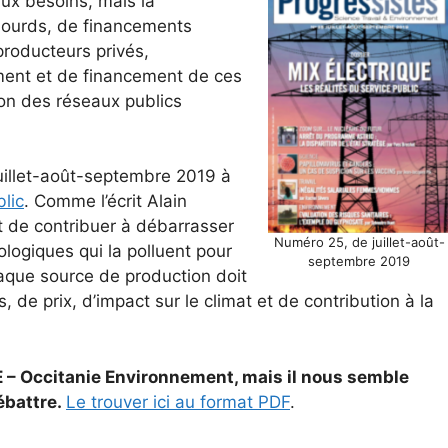
aux besoins, mais la
 lourds, de financements
roducteurs privés,
ement et de financement de ces
ion des réseaux publics
uillet-août-septembre 2019 à
blic
. Comme l’écrit Alain
t de contribuer à débarrasser
Numéro 25, de juillet-août-
ologiques qui la polluent pour
septembre 2019
chaque source de production doit
, de prix, d’impact sur le climat et de contribution à la
NE – Occitanie Environnement, mais il nous semble
ébattre.
Le trouver ici au format PDF
.