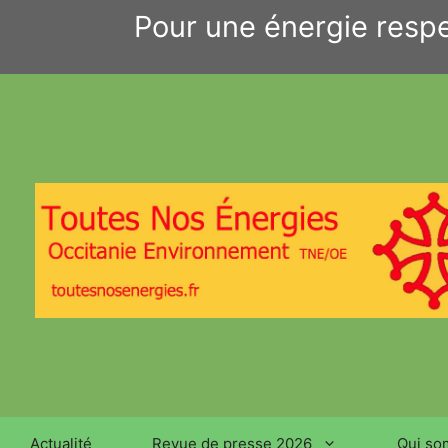
Aller
Pour une énergie respe
au
contenu
Actualité
Revue de presse 2026
Qui so