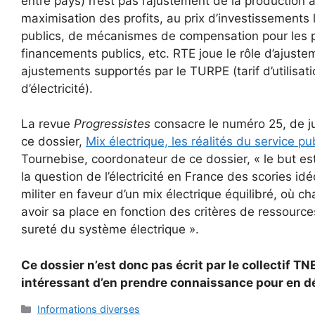
entre pays) n’est pas l’ajustement de la production 
maximisation des profits, au prix d’investissements
publics, de mécanismes de compensation pour les p
financements publics, etc. RTE joue le rôle d’ajust
ajustements supportés par le TURPE (tarif d’utilisat
d’électricité).
La revue
Progressistes
consacre le numéro 25, de j
ce dossier,
Mix électrique, les réalités du service pu
Tournebise, coordonateur de ce dossier, « le but es
la question de l’électricité en France des scories idé
militer en faveur d’un mix électrique équilibré, où 
avoir sa place en fonction des critères de ressources
sureté du système électrique ».
Ce dossier n’est donc pas écrit par le collectif T
intéressant d’en prendre connaissance pour en d
Catégories
Informations diverses