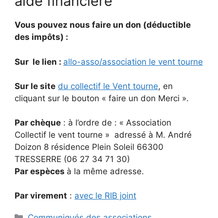
aide financière
Vous pouvez nous faire un don (déductible
des impôts) :
Sur le lien :
allo-asso/association le vent tourne
Sur le site
du collectif le Vent tourne
, en
cliquant sur le bouton « faire un don Merci ».
Par chèque
: à l’ordre de : « Association
Collectif le vent tourne » adressé à M. André
Doizon 8 résidence Plein Soleil 66300
TRESSERRE (06 27 34 71 30)
Par espèces
à la même adresse.
Par virement
:
avec le RIB joint
Catégories
Communiqués des associations